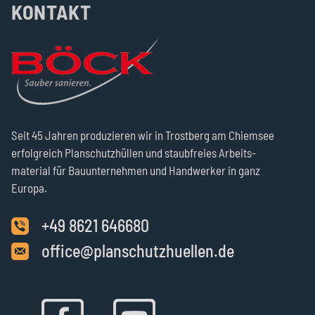
KONTAKT
Seit 45 Jahren produzie­ren wir in Trost­berg am Chiemsee
erfolg­reich Plan­schutz­hüllen und staub­freies Arbeits­
material für Bau­unter­nehmen und Hand­werker in ganz
Europa.
+49 8621 646680
office@planschutzhuellen.de