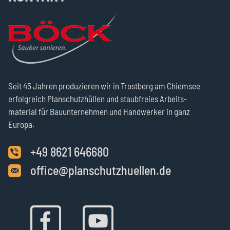
Seit 45 Jahren produzie­ren wir in Trost­berg am Chiemsee
erfolg­reich Plan­schutz­hüllen und staub­freies Arbeits­
material für Bau­unter­nehmen und Hand­werker in ganz
Europa.
+49 8621 646680
office@planschutzhuellen.de