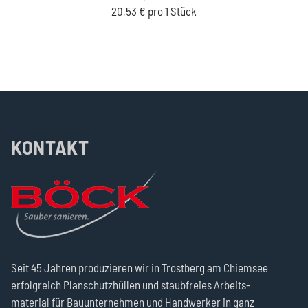
20,53 € pro 1 Stück
KONTAKT
Seit 45 Jahren produzie­ren wir in Trost­berg am Chiemsee
erfolg­reich Plan­schutz­hüllen und staub­freies Arbeits­
material für Bau­unter­nehmen und Hand­werker in ganz