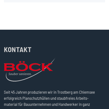
KONTAKT
Seit 45 Jahren produzie­ren wir in Trost­berg am Chiemsee
erfolg­reich Plan­schutz­hüllen und staub­freies Arbeits­
material für Bau­unter­nehmen und Hand­werker in ganz