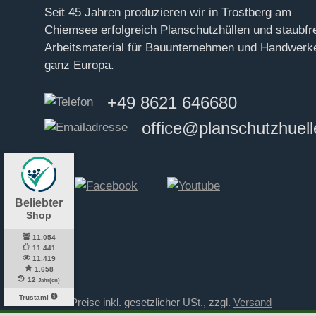
Seit 45 Jahren produzie­ren wir in Trost­berg am
Chiemsee erfolg­reich Plan­schutz­hüllen und staub­fr
Arbeits­material für Bau­unter­nehmen und Hand­werke
ganz Europa.
+49 8621 646680
office@planschutzhuell
* Alle Preise inkl. gesetzlicher USt., zzgl.
Versand