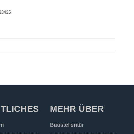
 83435
TLICHES
MEHR ÜBER
um
Baustellentür