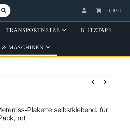
0,00 €
TRANSPORTNETZE
BLITZTAPE
 & MASCHINEN
erriss-Plakette selbstklebend, für
Pack, rot