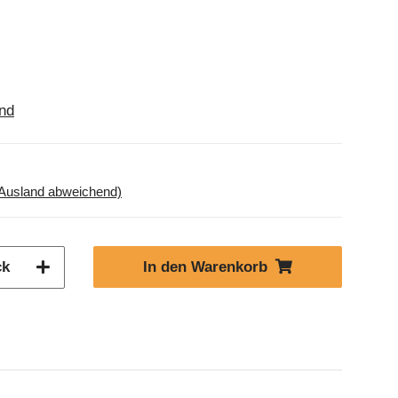
nd
 Ausland abweichend)
In den Warenkorb
ck